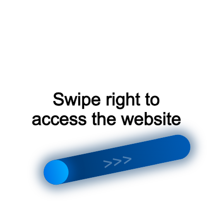
Лучше всего доверить установку сплит-системы проф
оборудование для выполнения работ качественно и в с
: убедитесь, что установ
Проверка квалификации
работы.
: перед началом работ установщик
Осмотр объекта
оптимальное место для внутреннего и внешнего бло
Этапы установки
Установка сплит-системы включает в себя несколько эт
: установка внутреннего
Монтаж внутреннего блока
: установка внешнего блок
Монтаж внешнего блока
: соединение внутреннего и вн
Соединение блоков
: проверка работоспособности 
Проверка системы